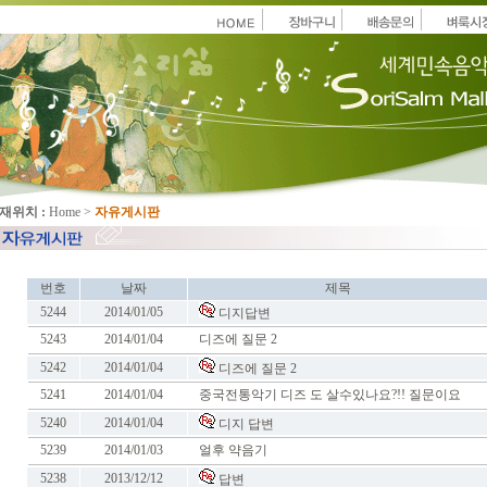
재위치 :
Home
>
자유게시판
번호
날짜
제목
5244
2014/01/05
디지답변
5243
2014/01/04
디즈에 질문 2
5242
2014/01/04
디즈에 질문 2
5241
2014/01/04
중국전통악기 디즈 도 살수있나요?!! 질문이요
5240
2014/01/04
디지 답변
5239
2014/01/03
얼후 약음기
5238
2013/12/12
답변