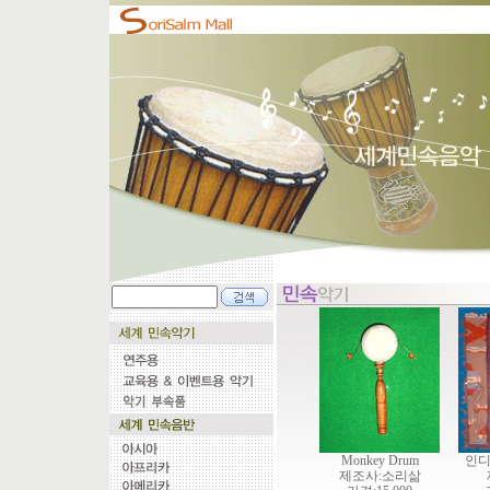
Monkey Drum
인디
제조사:소리삶